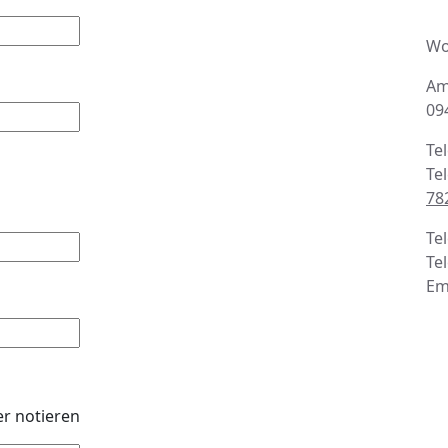
A
Wo
Am
09
Te
Te
78
Te
Te
Em
er notieren