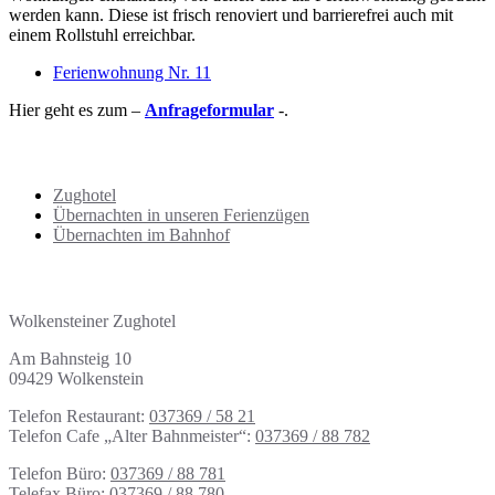
werden kann. Diese ist frisch renoviert und barrierefrei auch mit
einem Rollstuhl erreichbar.
Ferienwohnung Nr. 11
Hier geht es zum –
Anfrageformular
-.
Übersicht Übernachtungen
Zughotel
Übernachten in unseren Ferienzügen
Übernachten im Bahnhof
Adresse | Kontakt
Wolkensteiner Zughotel
Am Bahnsteig 10
09429 Wolkenstein
Telefon Restaurant:
037369 / 58 21
Telefon Cafe „Alter Bahnmeister“:
037369 / 88 782
Telefon Büro:
037369 / 88 781
Telefax Büro:
037369 / 88 780