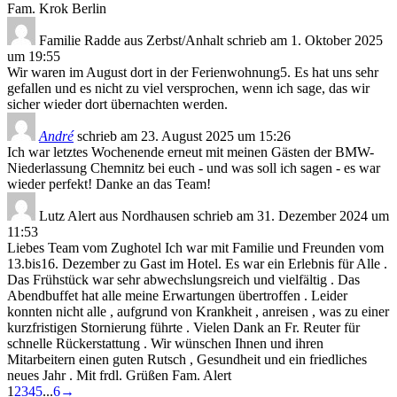
Fam. Krok Berlin
Familie Radde
aus
Zerbst/Anhalt
schrieb am
1. Oktober 2025
um
19:55
Wir waren im August dort in der Ferienwohnung5. Es hat uns sehr
gefallen und es nicht zu viel versprochen, wenn ich sage, das wir
sicher wieder dort übernachten werden.
André
schrieb am
23. August 2025
um
15:26
Ich war letztes Wochenende erneut mit meinen Gästen der BMW-
Niederlassung Chemnitz bei euch - und was soll ich sagen - es war
wieder perfekt! Danke an das Team!
Lutz Alert
aus
Nordhausen
schrieb am
31. Dezember 2024
um
11:53
Liebes Team vom Zughotel Ich war mit Familie und Freunden vom
13.bis16. Dezember zu Gast im Hotel. Es war ein Erlebnis für Alle .
Das Frühstück war sehr abwechslungsreich und vielfältig . Das
Abendbuffet hat alle meine Erwartungen übertroffen . Leider
konnten nicht alle , aufgrund von Krankheit , anreisen , was zu einer
kurzfristigen Stornierung führte . Vielen Dank an Fr. Reuter für
schnelle Rückerstattung . Wir wünschen Ihnen und ihren
Mitarbeitern einen guten Rutsch , Gesundheit und ein friedliches
neues Jahr . Mit frdl. Grüßen Fam. Alert
Navigation
1
2
3
4
5
...
6
→