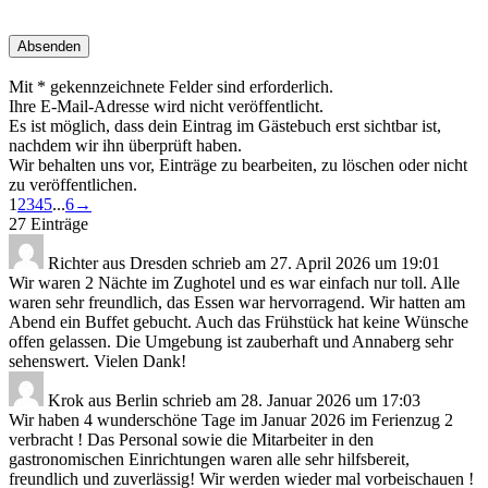
Mit * gekennzeichnete Felder sind erforderlich.
Ihre E-Mail-Adresse wird nicht veröffentlicht.
Es ist möglich, dass dein Eintrag im Gästebuch erst sichtbar ist,
nachdem wir ihn überprüft haben.
Wir behalten uns vor, Einträge zu bearbeiten, zu löschen oder nicht
zu veröffentlichen.
Navigation
1
2
3
4
5
...
6
→
der
27 Einträge
Gästebuchliste
Richter
aus
Dresden
schrieb am
27. April 2026
um
19:01
Wir waren 2 Nächte im Zughotel und es war einfach nur toll. Alle
waren sehr freundlich, das Essen war hervorragend. Wir hatten am
Abend ein Buffet gebucht. Auch das Frühstück hat keine Wünsche
offen gelassen. Die Umgebung ist zauberhaft und Annaberg sehr
sehenswert. Vielen Dank!
Krok
aus
Berlin
schrieb am
28. Januar 2026
um
17:03
Wir haben 4 wunderschöne Tage im Januar 2026 im Ferienzug 2
verbracht ! Das Personal sowie die Mitarbeiter in den
gastronomischen Einrichtungen waren alle sehr hilfsbereit,
freundlich und zuverlässig! Wir werden wieder mal vorbeischauen !