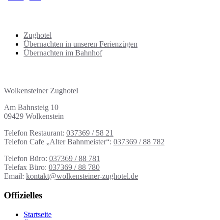
der
Gästebuchliste
Übersicht Übernachtungen
Zughotel
Übernachten in unseren Ferienzügen
Übernachten im Bahnhof
Adresse | Kontakt
Wolkensteiner Zughotel
Am Bahnsteig 10
09429 Wolkenstein
Telefon Restaurant:
037369 / 58 21
Telefon Cafe „Alter Bahnmeister“:
037369 / 88 782
Telefon Büro:
037369 / 88 781
Telefax Büro:
037369 / 88 780
Email:
kontakt@wolkensteiner-zughotel.de
Offizielles
Startseite