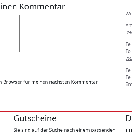
A
einen Kommentar
Wo
Am
09
Te
Te
78
Te
Te
em Browser für meinen nächsten Kommentar
Em
Gutscheine
D
u
Sie sind auf der Suche nach einem passenden