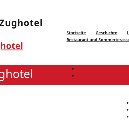
Startseite
Geschichte
Restaurant und Sommerterass
hotel
Start
ghotel
Wolkensteiner Zughote
Ü