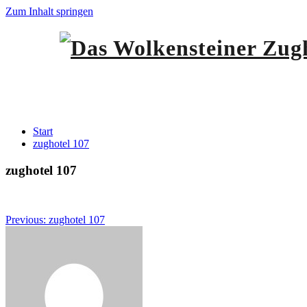
Zum Inhalt springen
zughotel 107
Start
zughotel 107
zughotel 107
Beitragsnavigation
Previous:
zughotel 107