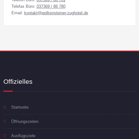
Telefax Büro:
037369 / 88 780
Email:
kontakt@wolkensteiner-zughotel.de
Offizielles
Startseite
Öffnungszeiten
Ausflugsziele