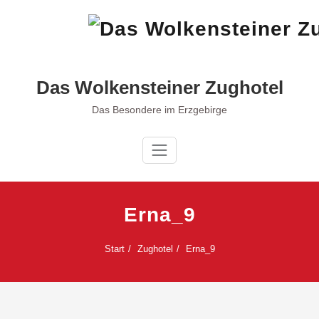
Zum
Inhalt
springen
Das Wolkensteiner Zughotel
Das Besondere im Erzgebirge
Erna_9
Start
Zughotel
Erna_9